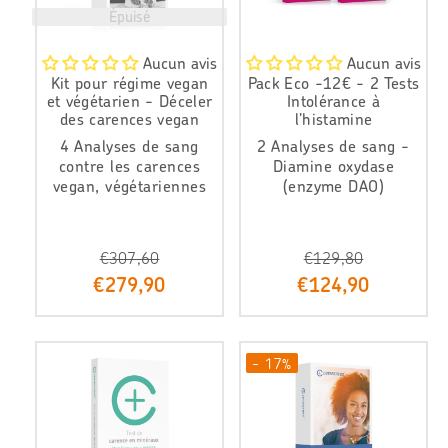
Épuisé
Aucun avis
Aucun avis
Kit pour régime vegan
Pack Eco -12€ - 2 Tests
et végétarien - Déceler
Intolérance à
des carences vegan
l’histamine
4 Analyses de sang
2 Analyses de sang -
contre les carences
Diamine oxydase
vegan, végétariennes
(enzyme DAO)
€307,60
€129,80
P
P
€279,90
€124,90
r
r
i
i
x
x
r
r
- 17%
é
é
d
d
u
u
i
i
t
t