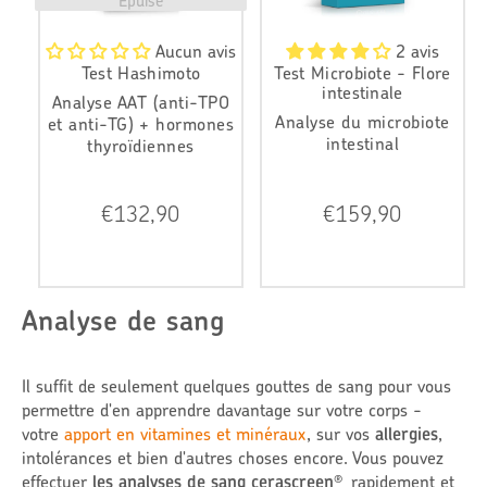
Épuisé
Aucun avis
2 avis
Test Hashimoto
Test Microbiote - Flore
intestinale
Analyse AAT (anti-TPO
Analyse du microbiote
et anti-TG) + hormones
intestinal
thyroïdiennes
P
P
€132,90
€159,90
r
r
i
i
x
x
r
r
é
é
Analyse de sang
g
g
u
u
l
l
Il suffit de seulement quelques gouttes de sang pour vous
i
i
e
e
permettre d'en apprendre davantage sur votre corps -
r
r
votre
apport en
vitamines et minéraux
, sur vos
allergies
,
intolérances et bien d'autres choses encore. Vous pouvez
effectuer
les analyses de sang cerascreen
rapidement et
®