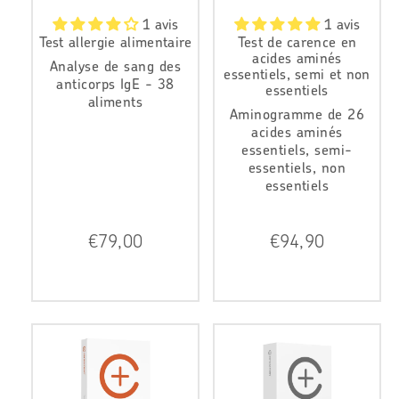
1 avis
1 avis
Test allergie alimentaire
Test de carence en
acides aminés
Analyse de sang des
essentiels, semi et non
anticorps IgE - 38
essentiels
aliments
Aminogramme de 26
acides aminés
essentiels, semi-
essentiels, non
essentiels
P
P
€79,00
€94,90
r
r
i
i
x
x
r
r
é
é
g
g
u
u
l
l
i
i