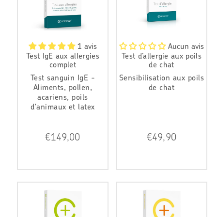
r
r
1 avis
Aucun avis
Test IgE aux allergies
Test d’allergie aux poils
complet
de chat
Test sanguin IgE -
Sensibilisation aux poils
Aliments, pollen,
de chat
acariens, poils
d'animaux et latex
P
P
€149,00
€49,90
r
r
i
i
x
x
r
r
é
é
g
g
u
u
l
l
i
i