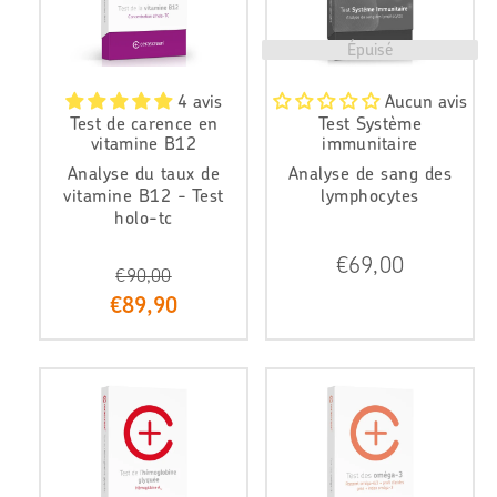
t
r
Épuisé
4 avis
Aucun avis
Test de carence en
Test Système
vitamine B12
immunitaire
Analyse du taux de
Analyse de sang des
vitamine B12 - Test
lymphocytes
holo-tc
P
€69,00
€90,00
r
P
i
€89,90
r
x
i
r
x
é
r
g
é
u
d
l
u
i
i
e
t
r