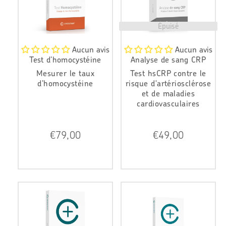
e
e
r
r
Épuisé
Aucun avis
Aucun avis
Test d’homocystéine
Analyse de sang CRP
Mesurer le taux
Test hsCRP contre le
d’homocystéine
risque d'artériosclérose
et de maladies
cardiovasculaires
P
P
€79,00
€49,00
r
r
i
i
x
x
r
r
é
é
g
g
u
u
l
l
i
i
e
e