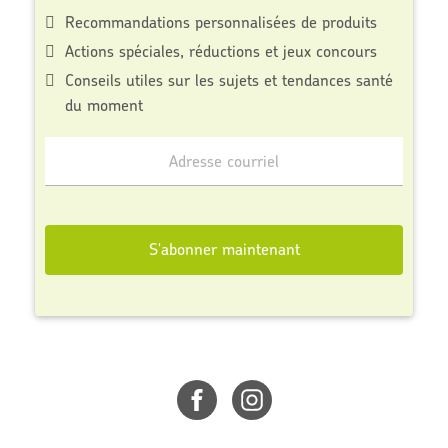
Recommandations personnalisées de produits
Actions spéciales, réductions et jeux concours
Conseils utiles sur les sujets et tendances santé
du moment
Inscrivez-
vous
à
notre
S'abonner maintenant
infolettre