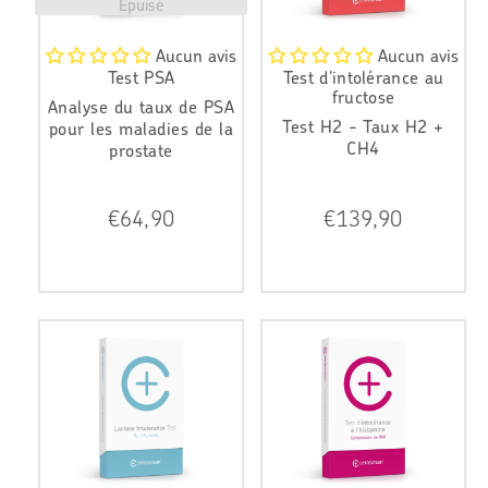
Épuisé
Aucun avis
Aucun avis
Test PSA
Test d’intolérance au
fructose
Analyse du taux de PSA
Test H2 - Taux H2 +
pour les maladies de la
CH4
prostate
P
P
€64,90
€139,90
r
r
i
i
x
x
r
r
é
é
g
g
u
u
l
l
i
i
e
e
r
r