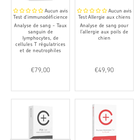
Aucun avis
Aucun avis
Test d'immunodéficience
Test Allergie aux chiens
Analyse de sang - Taux
Analyse de sang pour
sanguin de
l’allergie aux poils de
lymphocytes, de
chien
cellules T régulatrices
et de neutrophiles
P
P
€79,00
€49,90
r
r
i
i
x
x
r
r
é
é
g
g
u
u
l
l
i
i
e
e
r
r