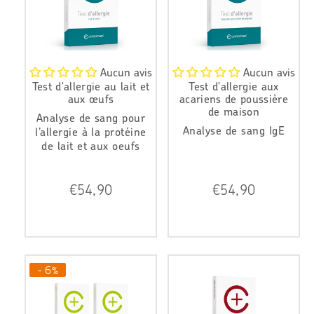
e
e
r
r
Aucun avis
Aucun avis
Test d'allergie au lait et
Test d'allergie aux
aux œufs
acariens de poussière
de maison
Analyse de sang pour
Analyse de sang IgE
l’allergie à la protéine
de lait et aux oeufs
P
P
€54,90
€54,90
r
r
i
i
x
x
r
r
é
é
g
g
- 6%
u
u
l
l
i
i