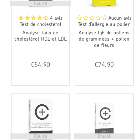
Épuisé
4 avis
Aucun avis
Test de cholestérol
Test d'allergie au pollen
Analyse taux de
Analyse IgE de pollens
cholestérol HDL et LDL
de graminées + pollen
de fleurs
P
P
€54,90
€74,90
r
r
i
i
x
x
r
r
é
é
g
g
u
u
l
l
i
i
e
e
r
r
Épuisé
Épuisé