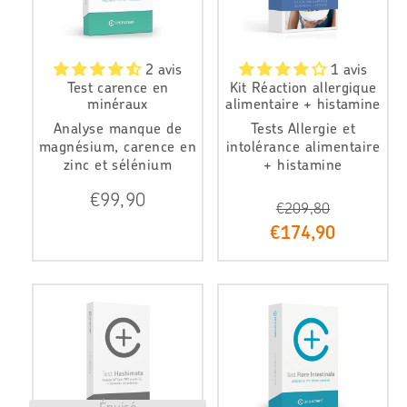
2 avis
1 avis
Test carence en
Kit Réaction allergique
minéraux
alimentaire + histamine
Analyse manque de
Tests Allergie et
magnésium, carence en
intolérance alimentaire
zinc et sélénium
+ histamine
P
€99,90
€209,80
r
i
P
€174,90
x
r
r
i
é
x
g
r
u
é
l
d
i
u
e
i
r
t