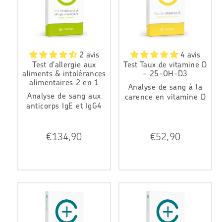
e
e
r
r
2 avis
4 avis
Test d'allergie aux
Test Taux de vitamine D
aliments & intolérances
- 25-OH-D3
alimentaires 2 en 1
Analyse de sang à la
Analyse de sang aux
carence en vitamine D
anticorps IgE et IgG4
P
P
€134,90
€52,90
r
r
i
i
x
x
r
r
é
é
g
g
u
u
l
l
i
i