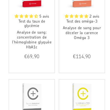
5 avis
2 avis
Test du taux de
Test des oméga-3
glycémie
Analyse de sang pour
Analyse de sang:
déceler la carence
concentration de
Oméga 3
l'hémoglobine glyquée
HbA1c
P
P
€69,90
€114,90
r
r
i
i
x
x
r
r
é
é
g
g
u
u
l
l
i
i
e
e
r
r