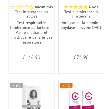
Aucun avis
4 avis
Test Intolérance au
Test d'intolérance à
lactose
l'histamine
Test respiratoire
Analyse de la diamine
intolérance au lactose -
oxydase (enzyme DAO)
Par le méthane et
l'hydrogène dans le gaz
respiratoire
P
P
€144,90
€74,90
r
r
i
i
x
x
r
r
é
é
g
g
- 9%
- 4%
u
u
l
l
i
i
e
e
r
r