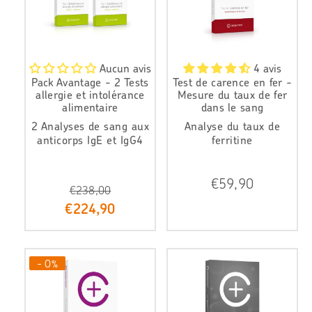
e
e
r
r
Aucun avis
4 avis
Pack Avantage - 2 Tests
Test de carence en fer -
allergie et intolérance
Mesure du taux de fer
alimentaire
dans le sang
2 Analyses de sang aux
Analyse du taux de
anticorps IgE et IgG4
ferritine
P
€59,90
€238,00
r
P
i
€224,90
r
x
i
r
x
é
r
g
- 0%
é
u
d
l
u
i
i
e