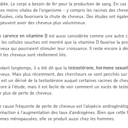
diée.
Le corps a besoin de fer pour la production de sang. En cas d
es moins vitales de l'organisme - y compris les racines des cheve
fusées, cela favorisera la chute de cheveux. Des études ont éga
 peuvent avoir des cheveux plus volumineux.
e
carence en vitamine D
est aussi considérée comme une autre ca
 les cellules souches ont montré que la vitamine D favorise la pr
veux qui pourraient stimuler leur croissance. Il reste encore à 
t les cheveux sont réellement liés.
dant longtemps, il a été dit que la
testostérone, hormone sexuel
veux. Mais plus récemment, des chercheurs se sont penchés sur 
 est un dérivé de la testostérone auquel certaines racines de che
ore à l'étude, mais il est facile de voir comment un excès de tes
e plus de perte de cheveux.
 cause fréquente de perte de cheveux est l'alopécie androgénétiq
réaction à l'augmentation des taux d'androgènes. Bien que cette 
mes ménopausées, elle se produit aussi chez les hommes.