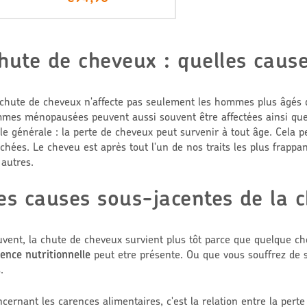
r
i
x
r
hute de cheveux : quelles caus
é
d
u
chute de cheveux n'affecte pas seulement les hommes plus âgés do
i
mes ménopausées peuvent aussi souvent être affectées ainsi que 
t
le générale : la perte de cheveux peut survenir à tout âge. Cela 
chées. Le cheveu est après tout l'un de nos traits les plus frapp
 autres.
es causes sous-jacentes de la 
vent, la chute de cheveux survient plus tôt parce que quelque cho
ence nutritionnelle
peut etre présente. Ou que vous souffrez de st
.
cernant les carences alimentaires, c'est la relation entre la perte