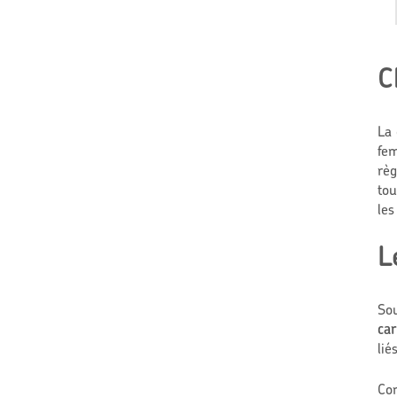
C
La 
fem
règ
tou
les
L
Sou
car
liés
Con