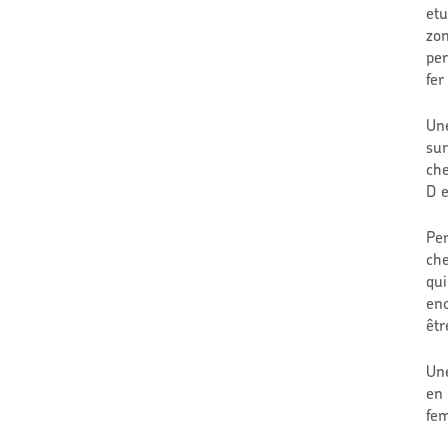
etu
zon
per
fer
Un
sur
che
D e
Pen
che
qui
enc
êtr
Une
en 
fem