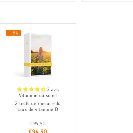
i
i
x
x
r
r
é
é
g
d
u
- 5%
u
l
i
i
t
e
r
3 avis
Vitamine du soleil
2 tests de mesure du
taux de vitamine D
€99,80
P
€94,90