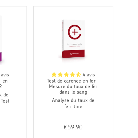
 avis
4 avis
e en
Test de carence en fer -
2
Mesure du taux de fer
dans le sang
x de
Analyse du taux de
 Test
ferritine
P
€59,90
r