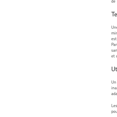
de 
Te
Une
min
est
Par
san
et 
Ut
Un 
ina
ada
Les
pou