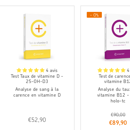
- 0%
4 avis
4
Test Taux de vitamine D -
Test de carenc
25-OH-D3
vitamine B1
Analyse de sang à la
Analyse du tau
carence en vitamine D
vitamine B12 -
holo-tc
€90,00
P
€52,90
P
€89,90
r
r