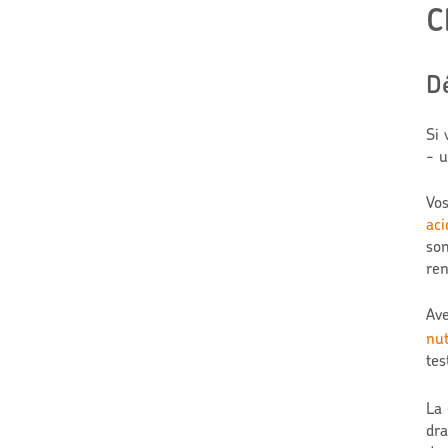
C
D
Si 
- u
Vos
ac
son
ren
Ave
nut
tes
La 
dra