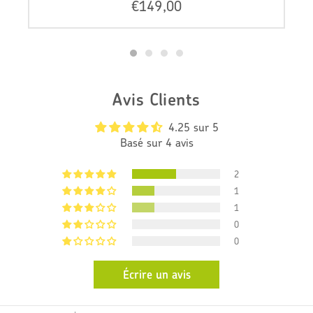
P
€149,00
r
i
x
r
é
g
Avis Clients
u
l
4.25 sur 5
i
Basé sur 4 avis
e
r
2
1
1
0
0
Écrire un avis