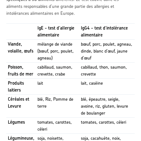
aliments responsables d'une grande partie des allergies et
intolérances alimentaires en Europe.
IgE - test d'allergie
IgG4 - test d'intolérance
alimentaire
alimentaire
Viande,
mélange de viande
bœuf, porc, poulet, agneau,
volaille, œufs
(bœuf, porc, poulet,
dinde, blanc d'œuf, jaune
agneau)
d'œuf
Poisson,
cabillaud, saumon,
cabillaud, thon, saumon,
fruits de mer
crevette, crabe
crevette
Produits
lait
lait, caséine
laitiers
Céréales et
blé, Riz, Pomme de
blé, épeautre, seigle,
Levure
terre
avoine, riz, gluten, levure
de boulanger
Légumes
tomates, carottes,
tomates, carottes, céleri
céleri
Légumineuse,
soja, noisette,
soja, cacahuète, noix,