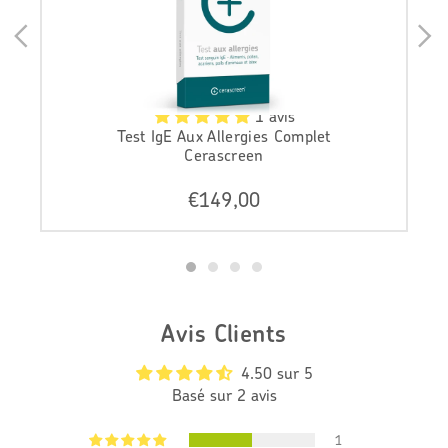
1 avis
Test IgE Aux Allergies Complet
Cerascreen
P
€149,00
r
i
x
r
é
g
Avis Clients
u
l
4.50 sur 5
i
Basé sur 2 avis
e
r
1