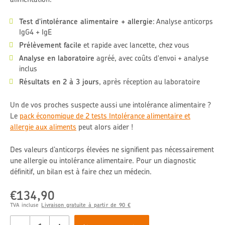
Test d'intolérance alimentaire + allergie
: Analyse anticorps
IgG4 + IgE
Prélèvement facile
et rapide avec lancette, chez vous
Analyse en laboratoire
agréé, avec coûts d'envoi + analyse
inclus
Résultats en 2 à 3 jours
, après réception au laboratoire
Un de vos proches suspecte aussi une intol
érance alimentaire ?
Le
pack
économique
de 2 tests Intolérance alimentaire et
allergie aux aliments
peut alors aider !
Des valeurs d’anticorps élevées ne signifient pas nécessairement
une allergie ou intolérance alimentaire. Pour un diagnostic
définitif, un bilan est à faire chez un médecin.
€134,90
Prix
régulier
TVA incluse
Livraison gratuite à partir de 90 €