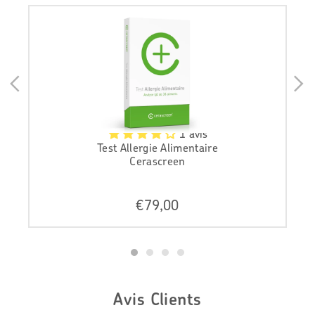
1 avis
Test Allergie Alimentaire
Cerascreen
P
€79,00
r
i
x
r
é
g
Avis Clients
u