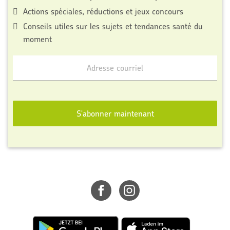
Actions spéciales, réductions et jeux concours
Conseils utiles sur les sujets et tendances santé du
moment
Inscrivez-
vous
à
notre
S'abonner maintenant
infolettre