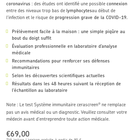
coronavirus
: des études ont identifié une possible
connexion
entre des niveaux trop bas de
lymphocytes
au début de
l'infection et le risque de
progression grave de la COVID-19.
Prélèvement facile à la maison : une simple piqûre au
bout du doigt suffit
Évaluation professionnelle en laboratoire d’analyse
médicale
Recommandations pour renforcer ses défenses
immunitaires
Selon les découvertes scientifiques actuelles
Résultats dans les 48 heures suivant la réception de
l'échantillon au laboratoire
Note : Le test Système immunitaire cerascreen
ne remplace
®
pas un avis médical ou un diagnostic. Veuillez consulter votre
médecin avant d'entreprendre toute action médicale.
€69,00
Prix
TVA incluse
Livraison gratuite à partir de 90 €