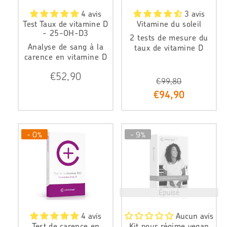
4 avis
3 avis
Test Taux de vitamine D
Vitamine du soleil
- 25-OH-D3
2 tests de mesure du
Analyse de sang à la
taux de vitamine D
carence en vitamine D
P
€52,90
€99,80
r
i
P
€94,90
x
r
r
i
é
x
g
r
- 0%
- 9%
u
é
l
d
i
u
e
i
r
t
Épuisé
4 avis
Aucun avis
Test de carence en
Kit pour régime vegan