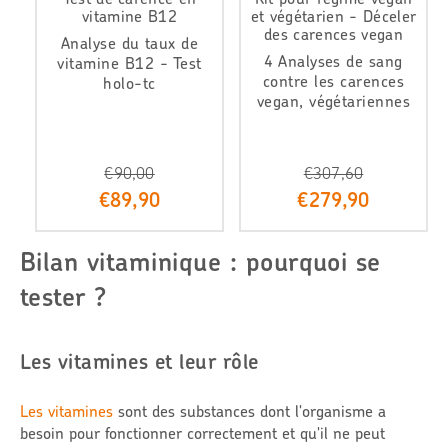
vitamine B12
et végétarien - Déceler
des carences vegan
Analyse du taux de
4 Analyses de sang
vitamine B12 - Test
contre les carences
holo-tc
vegan, végétariennes
€90,00
€307,60
P
P
€89,90
€279,90
r
r
i
i
x
x
Bilan vitaminique : pourquoi se
r
r
é
é
tester ?
d
d
u
u
i
i
Les vitamines et leur rôle
t
t
Les vitamines
sont des substances dont l'organisme a
besoin pour fonctionner correctement et qu'il ne peut