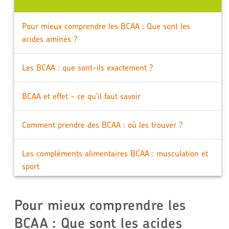
Pour mieux comprendre les BCAA : Que sont les
acides aminés ?
Les BCAA : que sont-ils exactement ?
BCAA et effet - ce qu’il faut savoir
Comment prendre des BCAA : où les trouver ?
Les compléments alimentaires BCAA : musculation et
sport
Les BCAA ont-ils des effets secondaires ?
Pour mieux comprendre les
BCAA : Que sont les acides
L’essentiel en résumé : Que sont les BCAA ?