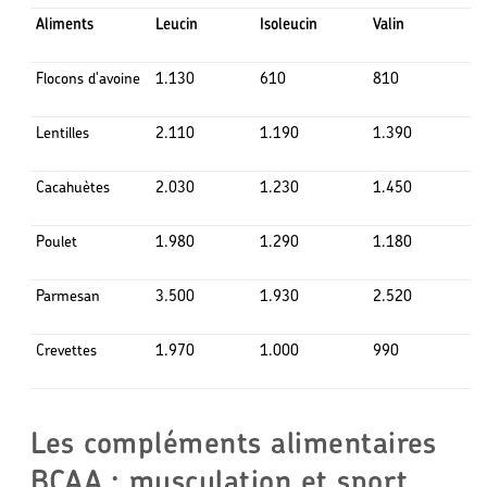
Aliments
Leucin
Isoleucin
Valin
Flocons d'avoine
1.130
610
810
Lentilles
2.110
1.190
1.390
Cacahuètes
2.030
1.230
1.450
Poulet
1.980
1.290
1.180
Parmesan
3.500
1.930
2.520
Crevettes
1.970
1.000
990
Les compléments alimentaires
BCAA : musculation et sport