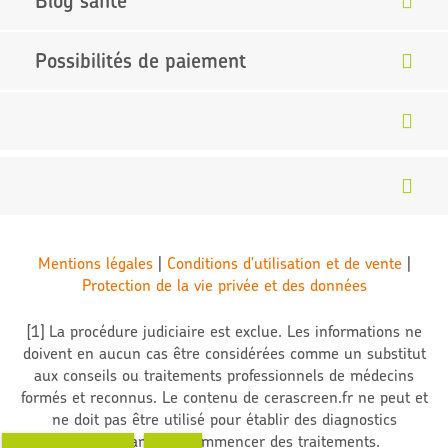
Blog santé
my cerascreen
app
®
Utilisation simple
Comment ça marche
Partenaire Trusted Shop
Possibilités de paiement
Droit de retour de 30 jours
Bon cadeau cerascreen
®
Allergies alimentaires
Vos données sont en sécurité avec nous
La vitamine soleil
Laboratoire certifié
La glycémie
Produits biologiques certifiés
>> Tous les articles
Mentions légales
|
Conditions d'utilisation et de vente
|
Protection de la vie privée et des données
[1] La procédure judiciaire est exclue. Les informations ne
doivent en aucun cas être considérées comme un substitut
aux conseils ou traitements professionnels de médecins
formés et reconnus. Le contenu de cerascreen.fr ne peut et
ne doit pas être utilisé pour établir des diagnostics
indépendants ou commencer des traitements.