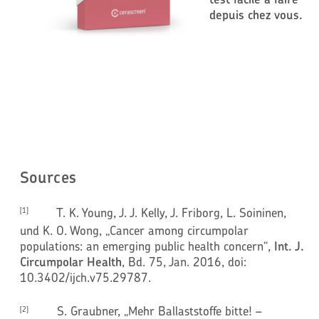
depuis chez vous.
Sources
T. K. Young, J. J. Kelly, J. Friborg, L. Soininen,
[1]
und K. O. Wong, „Cancer among circumpolar
populations: an emerging public health concern“,
Int. J.
Circumpolar Health
, Bd. 75, Jan. 2016, doi:
10.3402/ijch.v75.29787.
S. Graubner, „Mehr Ballaststoffe bitte! –
[2]