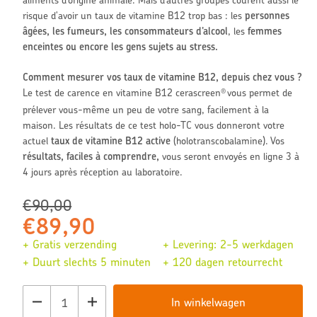
risque d'avoir un taux de vitamine B12 trop bas : les
personnes
âgées, les fumeurs, les consommateurs d’alcool
, les
femmes
enceintes ou encore les gens sujets au stress.
Comment mesurer vos taux de vitamine B12, depuis chez vous ?
Le test de carence en vitamine B12 cerascreen
vous permet de
®
prélever vous-même un peu de votre sang, facilement à la
maison. Les résultats de ce test holo-TC vous donneront votre
actuel
taux de vitamine B12 active
(holotranscobalamine). Vos
résultats, faciles à comprendre,
vous seront envoyés en ligne 3 à
4 jours après réception au laboratoire.
Verkoopprijs
Normale
€90,00
€89,90
prijs
+ Gratis verzending
+ Levering: 2-5 werkdagen
+ Duurt slechts 5 minuten
+ 120 dagen retourrecht
In winkelwagen