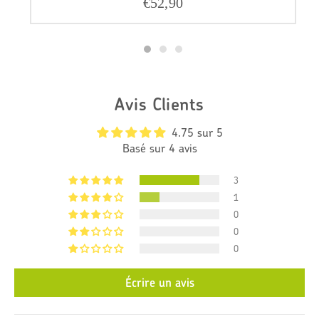
€94,90
k
o
o
p
p
r
i
j
Avis Clients
s
4.75 sur 5
Basé sur 4 avis
3
1
0
0
0
Écrire un avis