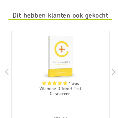
Dit hebben klanten ook gekocht
- 5%
3 avis
Vitamine du soleil
Cerascreen
V
€99,80
e
r