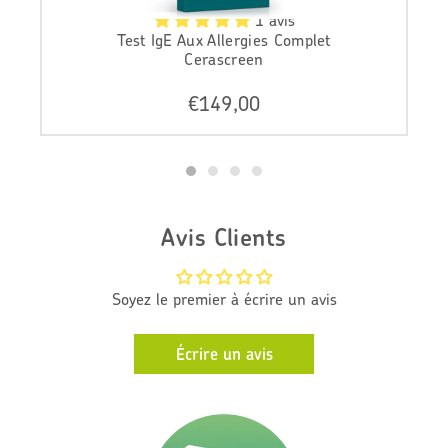
1 avis
Test IgE Aux Allergies Complet
Cerascreen
N
€149,00
o
r
m
a
l
e
Avis Clients
p
r
i
Soyez le premier à écrire un avis
j
s
Écrire un avis