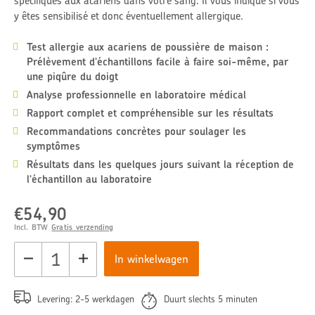
spécifiques aux acariens dans votre sang. Il vous indique si vous
y êtes sensibilisé et donc éventuellement allergique.
Test allergie aux acariens de poussière de maison :
Prélèvement d'échantillons facile à faire soi-même, par
une piqûre du doigt
Analyse professionnelle en laboratoire médical
Rapport complet et compréhensible sur les résultats
Recommandations concrètes pour soulager les
symptômes
Résultats dans les quelques jours suivant la réception de
l'échantillon au laboratoire
€54,90
Normale
prijs
Incl. BTW
Gratis verzending
In winkelwagen
Levering: 2-5 werkdagen
Duurt slechts 5 minuten