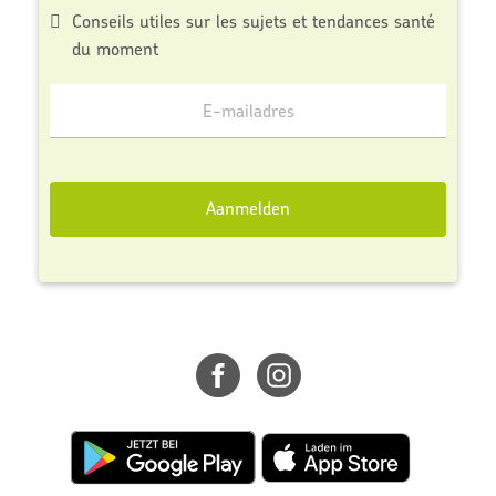
Conseils utiles sur les sujets et tendances santé
du moment
Meld
je
aan
voor
Aanmelden
onze
mailinglijst