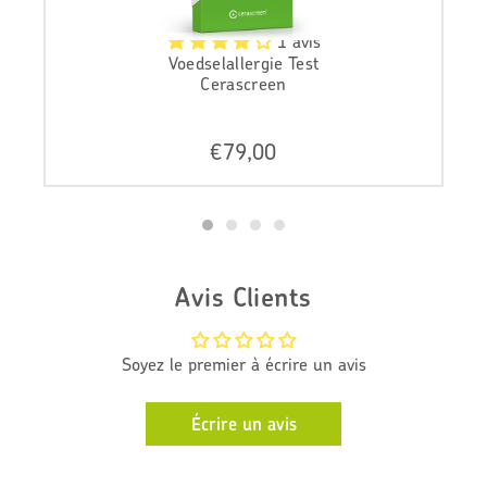
1 avis
Voedselallergie Test
Cerascreen
N
€79,00
o
r
m
a
l
e
Avis Clients
p
r
i
Soyez le premier à écrire un avis
j
s
Écrire un avis